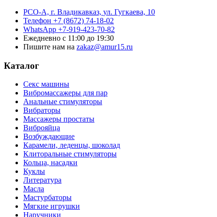
РСО-А, г. Владикавказ,
ул. Гугкаева, 10
Телефон
+7 (8672) 74-18-02
WhatsApp
+7-919-423-70-82
Ежедневно
с 11:00 до 19:30
Пишите нам на
zakaz@amur15.ru
Каталог
Секс машины
Вибромассажеры для пар
Анальные стимуляторы
Вибраторы
Массажеры простаты
Виброяйца
Возбуждающие
Карамели, леденцы, шоколад
Клиторальные стимуляторы
Кольца, насадки
Куклы
Литература
Масла
Мастурбаторы
Мягкие игрушки
Наручники