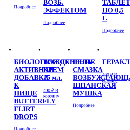
ВОЗБ.
ТАБЛЕ
Подробнее
ЭФФЕКТОМ
ПО 0,5
Г.
Подробнее
Подробнее
БИОЛОГИЧЕСКИ
ВОЖДЕЛЕНИЕ
ГЕЛЬ-
ГЕРАКЛ
АКТИВНАЯ
КРЕМ
СМАЗКА
400
₽
В
ДОБАВКА
15 мл.
ВОЗБУЖДАЮЩ
корзину
К
ШПАНСКАЯ
400
₽
В
ПИЩЕ
МУШКА
корзину
BUTTERFLY
Подробнее
FLIRT
DROPS
Подробнее