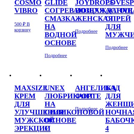
COSMO
GLIDE
JOYDROPS
LOVES
VIBRO
СОГРЕВАЮЩАЯ
ВОЗБУЖДАЮЩ
ACTIVE
СМАЗКА
ЖЕНСКАЯ
СПРЕЙ
500
₽
В
НА
ДЛЯ
корзину
Подробнее
ВОДНОЙ
МУЖЧ
ОСНОВЕ
Подробнее
Подробнее
MAXSIZE
UNEX
АНГЕЛИКА
БАД
КРЕМ
ЛЮБРИКАНТ
ФОРТЕ
ДЛЯ
ДЛЯ
НА
ЖЕНЩ
Подробнее
УЛУЧШЕНИЯ
СИЛИКОНОВОЙ
НОЧНА
МУЖСКОЙ
ОСНОВЕ
БАБОЧ
ЭРЕКЦИИ
С
4