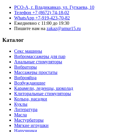
РСО-А, г. Владикавказ,
ул. Гугкаева, 10
Телефон
+7 (8672) 74-18-02
WhatsApp
+7-919-423-70-82
Ежедневно
с 11:00 до 19:30
Пишите нам на
zakaz@amur15.ru
Каталог
Секс машины
Вибромассажеры для пар
Анальные стимуляторы
Вибраторы
Массажеры простаты
Виброяйца
Возбуждающие
Карамели, леденцы, шоколад
Клиторальные стимуляторы
Кольца, насадки
Куклы
Литература
Масла
Мастурбаторы
Мягкие игрушки
Наручники