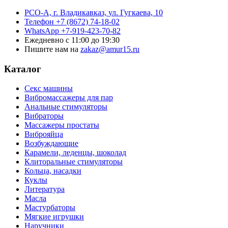
РСО-А, г. Владикавказ,
ул. Гугкаева, 10
Телефон
+7 (8672) 74-18-02
WhatsApp
+7-919-423-70-82
Ежедневно
с 11:00 до 19:30
Пишите нам на
zakaz@amur15.ru
Каталог
Секс машины
Вибромассажеры для пар
Анальные стимуляторы
Вибраторы
Массажеры простаты
Виброяйца
Возбуждающие
Карамели, леденцы, шоколад
Клиторальные стимуляторы
Кольца, насадки
Куклы
Литература
Масла
Мастурбаторы
Мягкие игрушки
Наручники