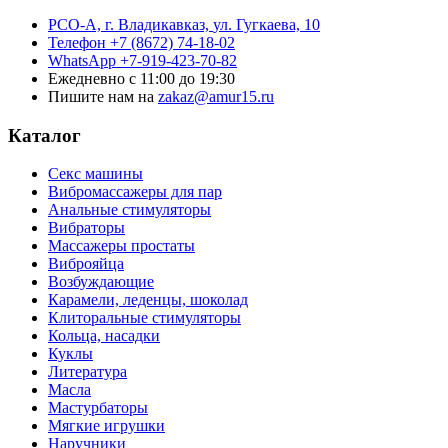
РСО-А, г. Владикавказ,
ул. Гугкаева, 10
Телефон
+7 (8672) 74-18-02
WhatsApp
+7-919-423-70-82
Ежедневно
с 11:00 до 19:30
Пишите нам на
zakaz@amur15.ru
Каталог
Секс машины
Вибромассажеры для пар
Анальные стимуляторы
Вибраторы
Массажеры простаты
Виброяйца
Возбуждающие
Карамели, леденцы, шоколад
Клиторальные стимуляторы
Кольца, насадки
Куклы
Литература
Масла
Мастурбаторы
Мягкие игрушки
Наручники