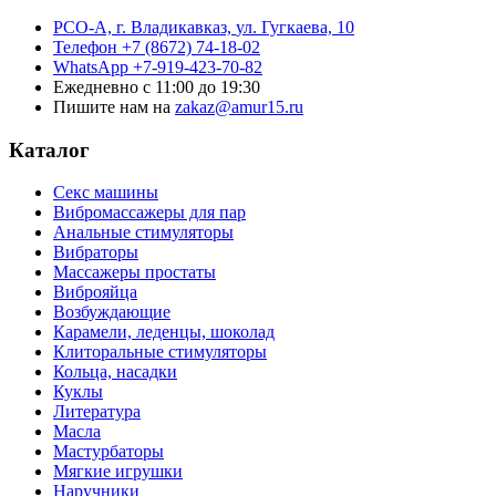
РСО-А, г. Владикавказ,
ул. Гугкаева, 10
Телефон
+7 (8672) 74-18-02
WhatsApp
+7-919-423-70-82
Ежедневно
с 11:00 до 19:30
Пишите нам на
zakaz@amur15.ru
Каталог
Секс машины
Вибромассажеры для пар
Анальные стимуляторы
Вибраторы
Массажеры простаты
Виброяйца
Возбуждающие
Карамели, леденцы, шоколад
Клиторальные стимуляторы
Кольца, насадки
Куклы
Литература
Масла
Мастурбаторы
Мягкие игрушки
Наручники