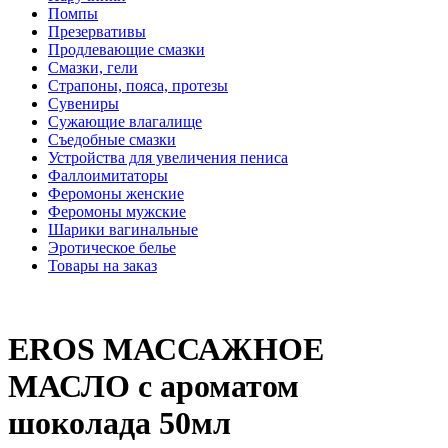
Помпы
Презервативы
Продлевающие смазки
Смазки, гели
Страпоны, пояса, протезы
Сувениры
Сужающие влагалище
Съедобные смазки
Устройства для увеличения пениса
Фаллоимитаторы
Феромоны женские
Феромоны мужские
Шарики вагинальные
Эротическое белье
Товары на заказ
EROS МАССАЖНОЕ
МАСЛО с ароматом
шоколада 50мл