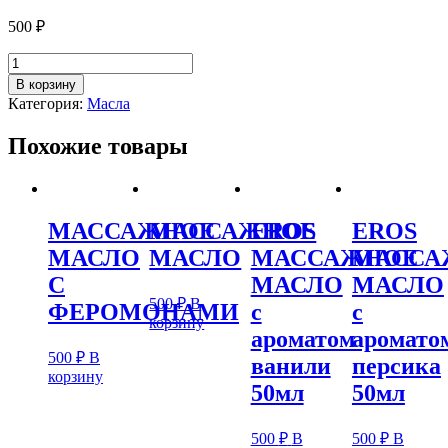
500
₽
В корзину
Категория:
Масла
Похожие товары
МАССАЖНОЕ
МАССАЖНОЕ
EROS
EROS
МАСЛО
МАСЛО
МАССАЖНОЕ
МАССА
С
МАСЛО
МАСЛО
500
₽
В
ФЕРОМОНАМИ
с
с
корзину
ароматом
аромато
500
₽
В
ванили
персика
корзину
50мл
50мл
500
₽
В
500
₽
В