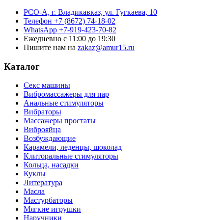
РСО-А, г. Владикавказ,
ул. Гугкаева, 10
Телефон
+7 (8672) 74-18-02
WhatsApp
+7-919-423-70-82
Ежедневно
с 11:00 до 19:30
Пишите нам на
zakaz@amur15.ru
Каталог
Секс машины
Вибромассажеры для пар
Анальные стимуляторы
Вибраторы
Массажеры простаты
Виброяйца
Возбуждающие
Карамели, леденцы, шоколад
Клиторальные стимуляторы
Кольца, насадки
Куклы
Литература
Масла
Мастурбаторы
Мягкие игрушки
Наручники