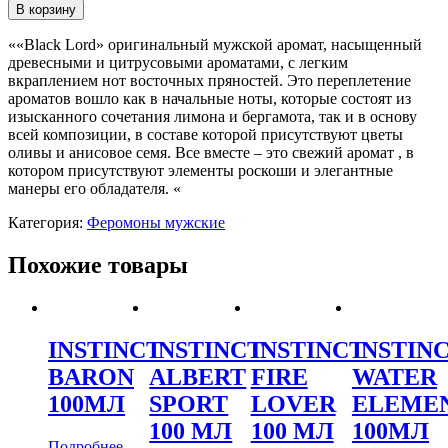
В корзину
««Black Lord» оригинальный мужской аромат, насыщенный
древесными и цитрусовыми ароматами, с легким
вкраплением нот восточных пряностей. Это переплетение
ароматов вошло как в начальные ноты, которые состоят из
изысканного сочетания лимона и бергамота, так и в основу
всей композиции, в составе которой присутствуют цветы
оливы и анисовое семя. Все вместе – это свежий аромат , в
котором присутствуют элементы роскоши и элегантные
манеры его обладателя. «
Категория:
Феромоны мужские
Похожие товары
INSTINCT
INSTINCT
INSTINCT
INSTIN
BARON
ALBERT
FIRE
WATER
100МЛ
SPORT
LOVER
ELEME
100 МЛ
100 МЛ
100МЛ
Подробнее