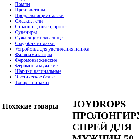
Помпы
Презервативы
Продлевающие смазки
Смазки, гели
Страпоны, пояса, протезы
Сувениры
Сужающие влагалище
Съедобные смазки
Устройства для увеличения пениса
Фаллоимитаторы
Феромоны женские
Феромоны мужские
Шарики вагинальные
Эротическое белье
Товары на заказ
JOYDROPS
Похожие товары
ПРОЛОНГИ
СПРЕЙ ДЛЯ
МУЖЧИН 50