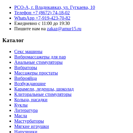
РСО-А, г. Владикавказ,
ул. Гугкаева, 10
Телефон
+7 (8672) 74-18-02
WhatsApp
+7-919-423-70-82
Ежедневно
с 11:00 до 19:30
Пишите нам на
zakaz@amur15.ru
Каталог
Секс машины
Вибромассажеры для пар
Анальные стимуляторы
Вибраторы
Массажеры простаты
Виброяйца
Возбуждающие
Карамели, леденцы, шоколад
Клиторальные стимуляторы
Кольца, насадки
Куклы
Литература
Масла
Мастурбаторы
Мягкие игрушки
Наручники