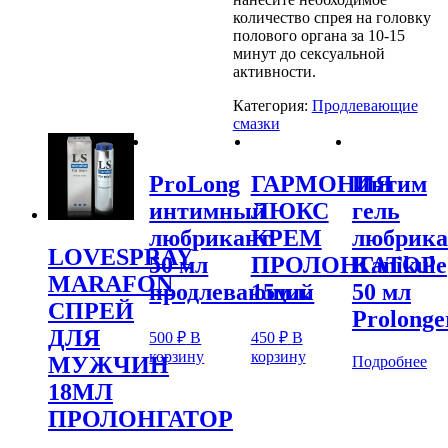
количество спрея на головку
полового органа за 10-15
минут до сексуальной
активности.
Категория:
Продлевающие
смазки
ProLong
ГАРМОНИЯ
Интим
интимный
ЛЮКС
гель
любрикант
КРЕМ
любрика
LOVESPRAY
50 мл
ПРОЛОНГАТОР
Kanikule
MARAFON
продлевающий
15мл.
50 мл
СПРЕЙ
Prolonge
ДЛЯ
500
₽
В
450
₽
В
корзину
корзину
МУЖЧИН
Подробнее
18МЛ
ПРОЛОНГАТОР