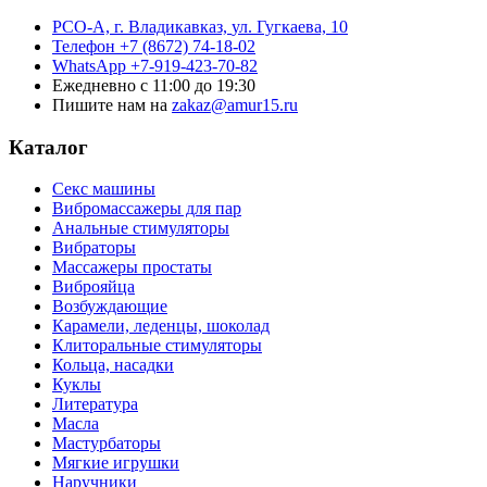
РСО-А, г. Владикавказ,
ул. Гугкаева, 10
Телефон
+7 (8672) 74-18-02
WhatsApp
+7-919-423-70-82
Ежедневно
с 11:00 до 19:30
Пишите нам на
zakaz@amur15.ru
Каталог
Секс машины
Вибромассажеры для пар
Анальные стимуляторы
Вибраторы
Массажеры простаты
Виброяйца
Возбуждающие
Карамели, леденцы, шоколад
Клиторальные стимуляторы
Кольца, насадки
Куклы
Литература
Масла
Мастурбаторы
Мягкие игрушки
Наручники