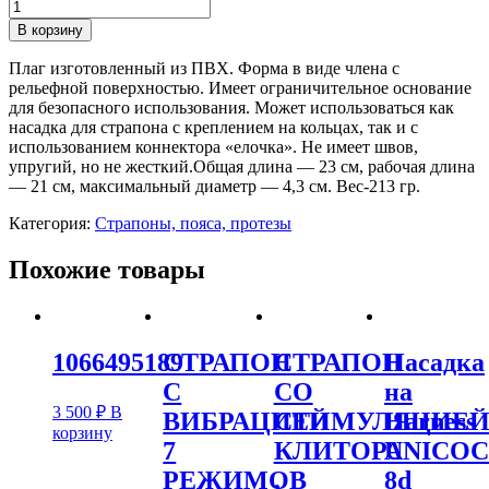
В корзину
Плаг изготовленный из ПВХ. Форма в виде члена с
рельефной поверхностью. Имеет ограничительное основание
для безопасного использования. Может использоваться как
насадка для страпона с креплением на кольцах, так и с
использованием коннектора «елочка». Не имеет швов,
упругий, но не жесткий.Общая длина — 23 см, рабочая длина
— 21 см, максимальный диаметр — 4,3 см. Вес-213 гр.
Категория:
Страпоны, пояса, протезы
Похожие товары
1066495189
СТРАПОН
СТРАПОН
Насадка
С
СО
на
3 500
₽
В
ВИБРАЦИЕЙ
СТИМУЛЯЦИЕ
Harness
корзину
7
КЛИТОРА
UNICO
РЕЖИМОВ
,
8d