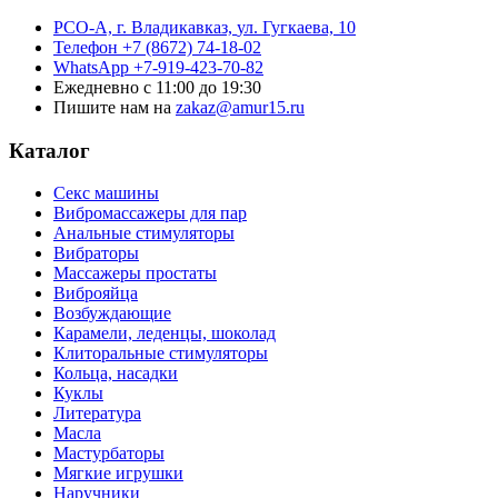
РСО-А, г. Владикавказ,
ул. Гугкаева, 10
Телефон
+7 (8672) 74-18-02
WhatsApp
+7-919-423-70-82
Ежедневно
с 11:00 до 19:30
Пишите нам на
zakaz@amur15.ru
Каталог
Секс машины
Вибромассажеры для пар
Анальные стимуляторы
Вибраторы
Массажеры простаты
Виброяйца
Возбуждающие
Карамели, леденцы, шоколад
Клиторальные стимуляторы
Кольца, насадки
Куклы
Литература
Масла
Мастурбаторы
Мягкие игрушки
Наручники