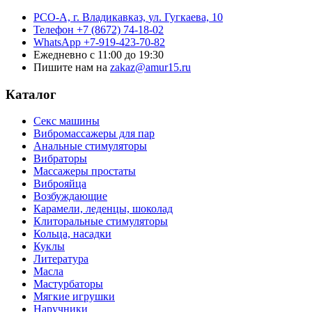
РСО-А, г. Владикавказ,
ул. Гугкаева, 10
Телефон
+7 (8672) 74-18-02
WhatsApp
+7-919-423-70-82
Ежедневно
с 11:00 до 19:30
Пишите нам на
zakaz@amur15.ru
Каталог
Секс машины
Вибромассажеры для пар
Анальные стимуляторы
Вибраторы
Массажеры простаты
Виброяйца
Возбуждающие
Карамели, леденцы, шоколад
Клиторальные стимуляторы
Кольца, насадки
Куклы
Литература
Масла
Мастурбаторы
Мягкие игрушки
Наручники