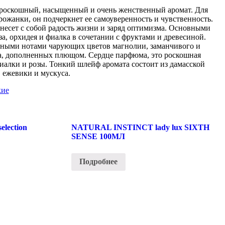
роскошный, насыщенный и очень женственный аромат. Для
ожанки, он подчеркнет ее самоуверенность и чувственность.
несет с собой радость жизни и заряд оптимизма. Основными
за, орхидея и фиалка в сочетании с фруктами и древесиной.
ьными нотами чарующих цветов магнолии, заманчивого и
а, дополненных плющом. Сердце парфюма, это роскошная
фиалки и розы. Тонкий шлейф аромата состоит из дамасской
, ежевики и мускуса.
кие
lection
NATURAL INSTINCT lady lux SIXTH
SENSE 100МЛ
Подробнее