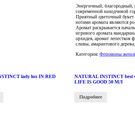
Энергичный, благородный, 
современной находчивой гор
Приятный цветочный букет 
нотами аромата являются ро
Аромат раскрывается начал
игривого аромата мандарин
орхидея, аромат лепестков 
сливы, амарантового дерева
Категория:
Феромоны женс
STINCT lady lux IN RED
NATURAL INSTINCT best se
LIFE IS GOOD 50 МЛ
Подробнее