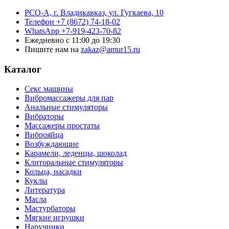
РСО-А, г. Владикавказ,
ул. Гугкаева, 10
Телефон
+7 (8672) 74-18-02
WhatsApp
+7-919-423-70-82
Ежедневно
с 11:00 до 19:30
Пишите нам на
zakaz@amur15.ru
Каталог
Секс машины
Вибромассажеры для пар
Анальные стимуляторы
Вибраторы
Массажеры простаты
Виброяйца
Возбуждающие
Карамели, леденцы, шоколад
Клиторальные стимуляторы
Кольца, насадки
Куклы
Литература
Масла
Мастурбаторы
Мягкие игрушки
Наручники