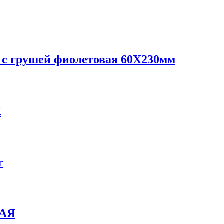
 с грушей фиолетовая 60X230мм
Я
r
АЯ