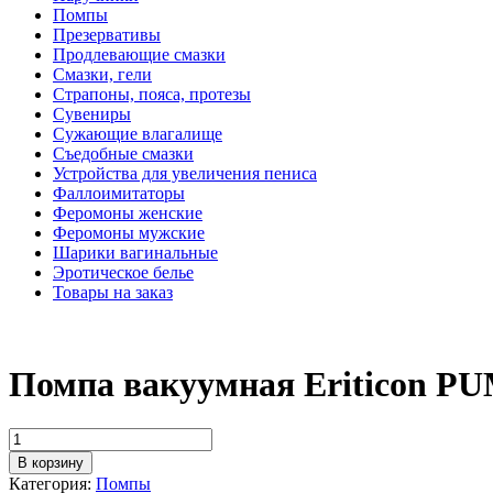
Помпы
Презервативы
Продлевающие смазки
Смазки, гели
Страпоны, пояса, протезы
Сувениры
Сужающие влагалище
Съедобные смазки
Устройства для увеличения пениса
Фаллоимитаторы
Феромоны женские
Феромоны мужские
Шарики вагинальные
Эротическое белье
Товары на заказ
Помпа вакуумная Eriticon PU
В корзину
Категория:
Помпы