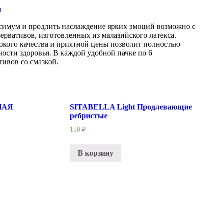
ы
имум и продлить наслаждение ярких эмоций возможно с
зервативов, изготовленных из малазийского латекса.
окого качества и приятной цены позволит полностью
ости здоровья. В каждой удобной пачке по 6
ивов со смазкой.
НАЯ
SITABELLA Light Продлевающие
ребристые
150
₽
В корзину