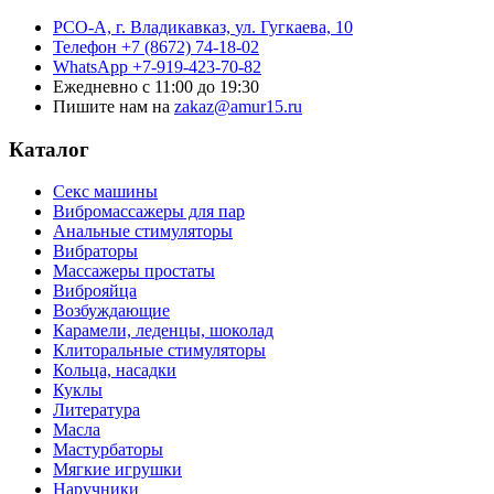
РСО-А, г. Владикавказ,
ул. Гугкаева, 10
Телефон
+7 (8672) 74-18-02
WhatsApp
+7-919-423-70-82
Ежедневно
с 11:00 до 19:30
Пишите нам на
zakaz@amur15.ru
Каталог
Секс машины
Вибромассажеры для пар
Анальные стимуляторы
Вибраторы
Массажеры простаты
Виброяйца
Возбуждающие
Карамели, леденцы, шоколад
Клиторальные стимуляторы
Кольца, насадки
Куклы
Литература
Масла
Мастурбаторы
Мягкие игрушки
Наручники