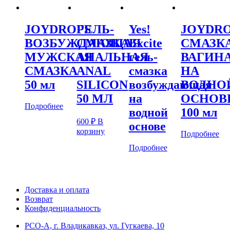
JOYDROPS
ГЕЛЬ-
Yes!
JOYDR
ВОЗБУЖДАЮЩАЯ
СМАЗКА
Excite
СМАЗК
МУЖСКАЯ
АНАЛЬНАЯ
гель-
ВАГИН
СМАЗКА
ANAL
смазка
НА
50 мл
SILICON
возбуждающая
ВОДНО
50 МЛ
на
ОСНОВ
Подробнее
водной
100 мл
600
₽
В
основе
корзину
Подробнее
Подробнее
Доставка и оплата
Возврат
Конфиденциальность
РСО-А, г. Владикавказ,
ул. Гугкаева, 10