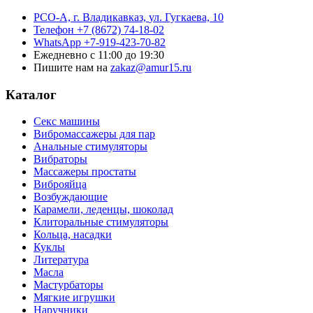
РСО-А, г. Владикавказ,
ул. Гугкаева, 10
Телефон
+7 (8672) 74-18-02
WhatsApp
+7-919-423-70-82
Ежедневно
с 11:00 до 19:30
Пишите нам на
zakaz@amur15.ru
Каталог
Секс машины
Вибромассажеры для пар
Анальные стимуляторы
Вибраторы
Массажеры простаты
Виброяйца
Возбуждающие
Карамели, леденцы, шоколад
Клиторальные стимуляторы
Кольца, насадки
Куклы
Литература
Масла
Мастурбаторы
Мягкие игрушки
Наручники