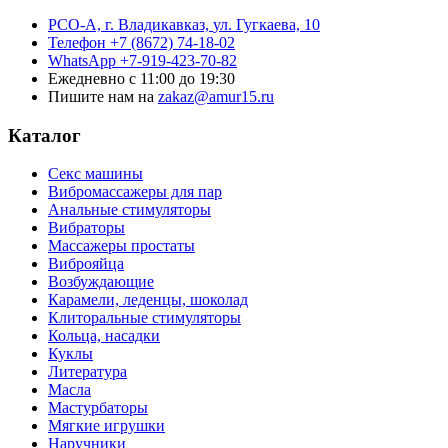
РСО-А, г. Владикавказ,
ул. Гугкаева, 10
Телефон
+7 (8672) 74-18-02
WhatsApp
+7-919-423-70-82
Ежедневно
с 11:00 до 19:30
Пишите нам на
zakaz@amur15.ru
Каталог
Секс машины
Вибромассажеры для пар
Анальные стимуляторы
Вибраторы
Массажеры простаты
Виброяйца
Возбуждающие
Карамели, леденцы, шоколад
Клиторальные стимуляторы
Кольца, насадки
Куклы
Литература
Масла
Мастурбаторы
Мягкие игрушки
Наручники