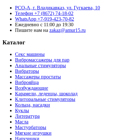
РСО-А, г. Владикавказ,
ул. Гугкаева, 10
Телефон
+7 (8672) 74-18-02
WhatsApp
+7-919-423-70-82
Ежедневно
с 11:00 до 19:30
Пишите нам на
zakaz@amur15.ru
Каталог
Секс машины
Вибромассажеры для пар
Анальные стимуляторы
Вибраторы
Массажеры простаты
Виброяйца
Возбуждающие
Карамели, леденцы, шоколад
Клиторальные стимуляторы
Кольца, насадки
Куклы
Литература
Масла
Мастурбаторы
Мягкие игрушки
Наручники