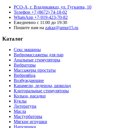
РСО-А, г. Владикавказ,
ул. Гугкаева, 10
Телефон
+7 (8672) 74-18-02
WhatsApp
+7-919-423-70-82
Ежедневно
с 11:00 до 19:30
Пишите нам на
zakaz@amur15.ru
Каталог
Секс машины
Вибромассажеры для пар
Анальные стимуляторы
Вибраторы
Массажеры простаты
Виброяйца
Возбуждающие
Карамели, леденцы, шоколад
Клиторальные стимуляторы
Кольца, насадки
Куклы
Литература
Масла
Мастурбаторы
Мягкие игрушки
Наручники