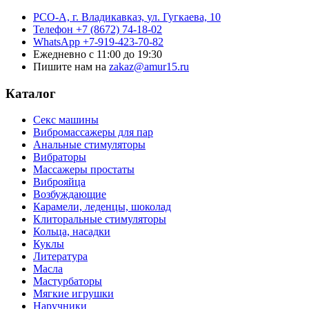
РСО-А, г. Владикавказ,
ул. Гугкаева, 10
Телефон
+7 (8672) 74-18-02
WhatsApp
+7-919-423-70-82
Ежедневно
с 11:00 до 19:30
Пишите нам на
zakaz@amur15.ru
Каталог
Секс машины
Вибромассажеры для пар
Анальные стимуляторы
Вибраторы
Массажеры простаты
Виброяйца
Возбуждающие
Карамели, леденцы, шоколад
Клиторальные стимуляторы
Кольца, насадки
Куклы
Литература
Масла
Мастурбаторы
Мягкие игрушки
Наручники